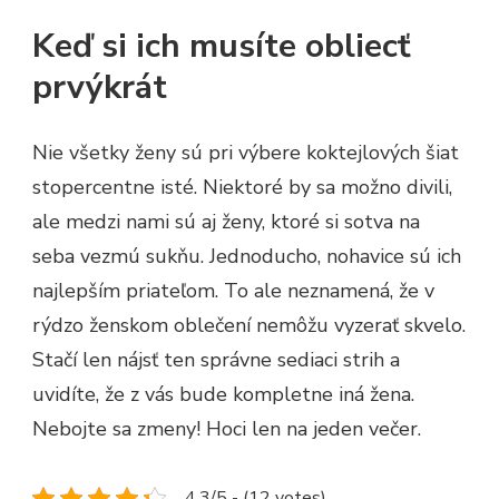
Keď si ich musíte obliecť
prvýkrát
Nie všetky ženy sú pri výbere koktejlových šiat
stopercentne isté. Niektoré by sa možno divili,
ale medzi nami sú aj ženy, ktoré si sotva na
seba vezmú sukňu. Jednoducho, nohavice sú ich
najlepším priateľom. To ale neznamená, že v
rýdzo ženskom oblečení nemôžu vyzerať skvelo.
Stačí len nájsť ten správne sediaci strih a
uvidíte, že z vás bude kompletne iná žena.
Nebojte sa zmeny! Hoci len na jeden večer.
4.3/5 - (12 votes)