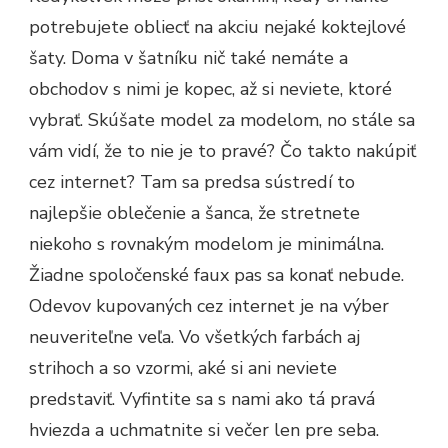
potrebujete obliecť na akciu nejaké
koktejlové
šaty
. Doma v šatníku nič také nemáte a
obchodov s nimi je kopec, až si neviete, ktoré
vybrať. Skúšate model za modelom, no stále sa
vám vidí, že to nie je to pravé? Čo takto nakúpiť
cez internet? Tam sa predsa sústredí to
najlepšie oblečenie a šanca, že stretnete
niekoho s rovnakým modelom je minimálna.
Žiadne spoločenské faux pas sa konať nebude.
Odevov kupovaných cez internet je na výber
neuveriteľne veľa. Vo všetkých farbách aj
strihoch a so vzormi, aké si ani neviete
predstaviť. Vyfintite sa s nami ako tá pravá
hviezda a uchmatnite si večer len pre seba.