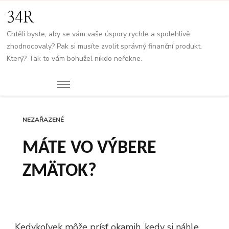
34R
Chtěli byste, aby se vám vaše úspory rychle a spolehlivě
zhodnocovaly? Pak si musíte zvolit správný finanční produkt.
Který? Tak to vám bohužel nikdo neřekne.
NEZAŘAZENÉ
MÁTE VO VÝBERE
ZMÄTOK?
Kedykoľvek môže prísť okamih, kedy si náhle