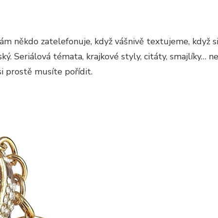
m někdo zatelefonuje, když vášnivě textujeme, když si
ý. Seriálová témata, krajkové styly, citáty, smajlíky…
i prostě musíte pořídit.