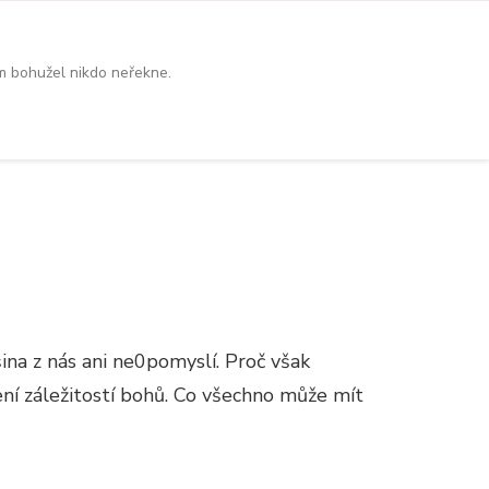
ám bohužel nikdo neřekne.
šina z nás ani ne0pomyslí. Proč však
ní záležitostí bohů. Co všechno může mít