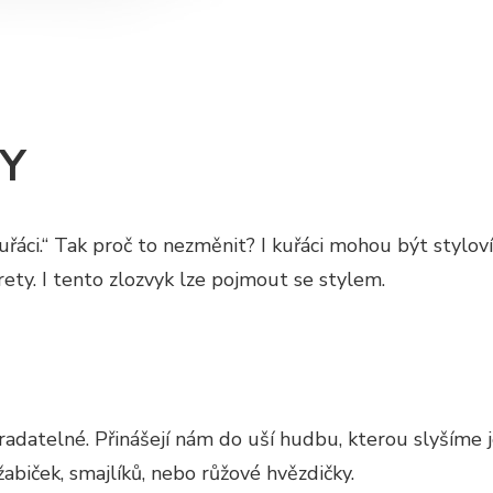
Y
řáci.“ Tak proč to nezměnit? I kuřáci mohou být styloví
rety. I tento zlozvyk lze pojmout se stylem.
adatelné. Přinášejí nám do uší hudbu, kterou slyšíme j
žabiček, smajlíků, nebo růžové hvězdičky.