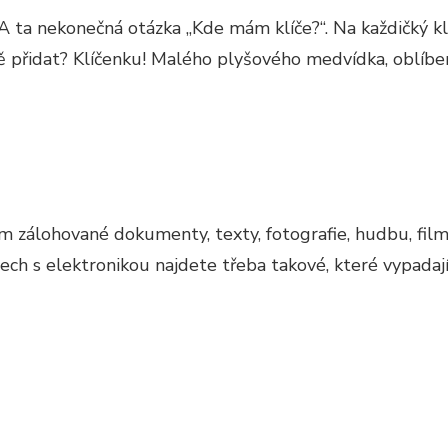
ta nekonečná otázka „Kde mám klíče?“. Na každičký klí
ště přidat? Klíčenku! Malého plyšového medvídka, oblíbe
álohované dokumenty, texty, fotografie, hudbu, filmy. 
h s elektronikou najdete třeba takové, které vypadají