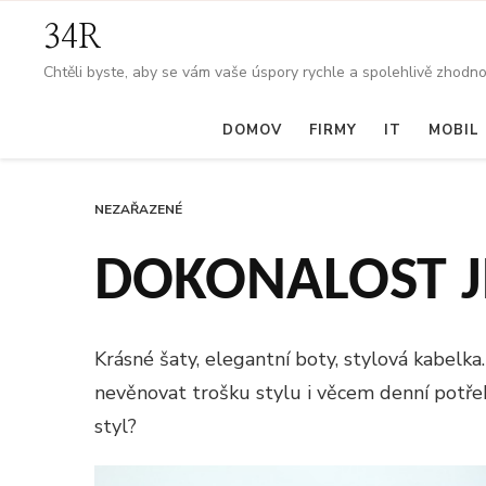
34R
Chtěli byste, aby se vám vaše úspory rychle a spolehlivě zhodno
DOMOV
FIRMY
IT
MOBIL
NEZAŘAZENÉ
DOKONALOST JE
Krásné šaty, elegantní boty, stylová kabelka
nevěnovat trošku stylu i věcem denní potřeb
styl?