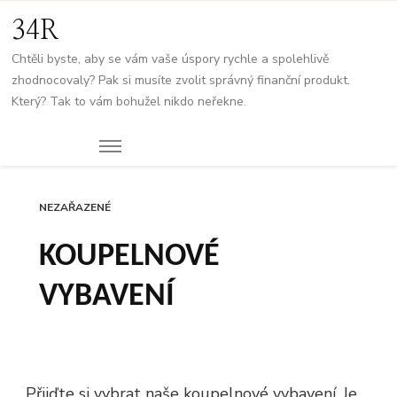
34R
Chtěli byste, aby se vám vaše úspory rychle a spolehlivě
zhodnocovaly? Pak si musíte zvolit správný finanční produkt.
Který? Tak to vám bohužel nikdo neřekne.
NEZAŘAZENÉ
KOUPELNOVÉ
VYBAVENÍ
Přijďte si vybrat naše koupelnové vybavení. Je