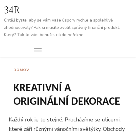
34R
Chtěli byste, aby se vám vaše úspory rychle a spolehlivě
zhodnocovaly? Pak si musíte zvolit správný finanční produkt.
Který? Tak to vám bohužel nikdo neřekne.
DOMOV
KREATIVNÍ A
ORIGINÁLNÍ DEKORACE
Každý rok je to stejné. Procházíme se ulicemi,
které září různými vánočními světýlky. Obchody