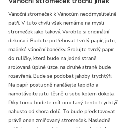
Vánoční stromeček trochu jinak
Vánoční stromeček k Vánocům neodmyslitelně
patří. V tuto chvíli však nemáme na mysli
stromeček jako takový. Vyrobte si originální
dekoraci. Budete potřebovat tvrdý papír, jutu,
malinké vánoční baněčky. Srolujte tvrdý papír
do ruličky, která bude na jedné straně
srolovaná úplně úzce, na druhé straně bude
rozevřená. Bude se podobat jakoby trychtýři.
Na papír postupně nanášejte lepidlo a
namotávejte jutu těsně u sebe kolem dokola.
Díky tomu budete mít omotaný tento trychtýř
nahusto od shora dolů. To bude představovat
právě onen zmiňovaný stromeček. Následně