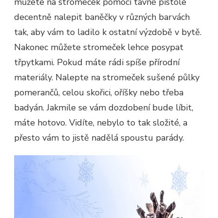
můžete na stromeček pomocí tavné pistole
decentně nalepit baněčky v různých barvách
tak, aby vám to ladilo k ostatní výzdobě v bytě.
Nakonec můžete stromeček lehce posypat
třpytkami. Pokud máte rádi spíše přírodní
materiály. Nalepte na stromeček sušené půlky
pomerančů, celou skořici, oříšky nebo třeba
badyán. Jakmile se vám dozdobení bude líbit,
máte hotovo. Vidíte, nebylo to tak složité, a
přesto vám to jistě nadělá spoustu parády.